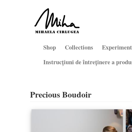
Mergi
la
conţinutul
principal
Shop
Collections
Experiment
Instrucţiuni de întreţinere a produ
Precious Boudoir